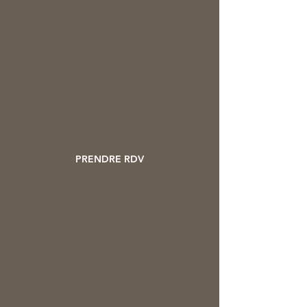
Hypnose arrêt tabac
130€
90mn
Une seule séance nécessaire
Art Thérapie
80€
60mn
PRENDRE RDV