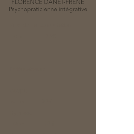
FLORENCE DANET-FRENE
Psychopraticienne int
é
grative
Prix de la consultation
75€
45mn
Tarifs spéciaux :
Couple
90€
60 mn
Hypnose
80€
60mn